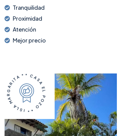
Tranquilidad
Proximidad
Atención
Mejor precio
A
T
I
*
R
*
A
G
C
A
R
S
A
M
A
E
A
L
L
S
P
I
O
*
Z
*
O